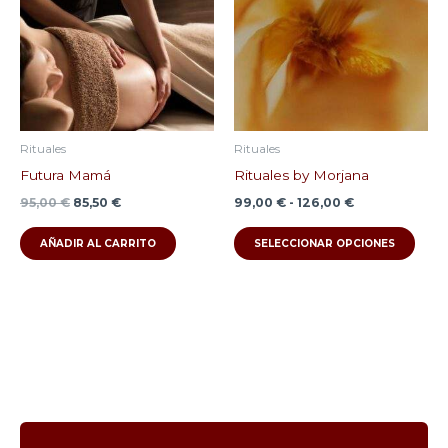
95,00 €.
85,50 €.
99,00 €
múlti
hasta
126,00 €
varia
Las
opci
se
pue
Rituales
Rituales
elegi
Futura Mamá
Rituales by Morjana
en
95,00
€
85,50
€
99,00
€
-
126,00
€
la
AÑADIR AL CARRITO
SELECCIONAR OPCIONES
pági
de
prod