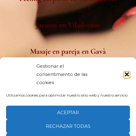
Jacuzzi en Viladecans
Masaje en pareja en Gavà
Gestionar el
consentimiento de las
Spa capilar japonés en Viladecans
cookies
Utilizamos cookies para optimizar nuestro sitio web y nuestro servicio.
Spa cerca de Sitges
ACEPTAR
RECHAZAR TODAS
Copyright © 2026 Clic&Post. Todos los derechos reservados.
Clic&Post Agencia