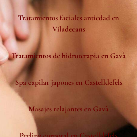
Tratamientos faciales antiedad en
Viladecans
Tratamientos de hidroterapia en Gavà
Spa capilar japones en Castelldefels
Masajes relajantes en Gavà
Peeling corporal en Castelldefels