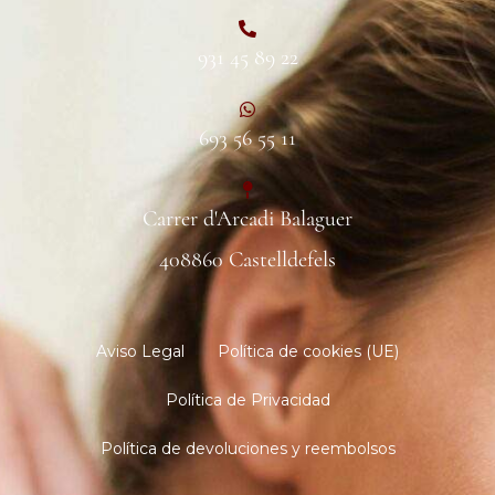
931 45 89 22
693 56 55 11
Carrer d'Arcadi Balaguer
408860 Castelldefels
Aviso Legal
Política de cookies (UE)
Política de Privacidad
Política de devoluciones y reembolsos