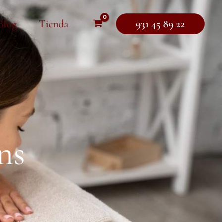
Blog
Tienda
931 45 89 22
ns