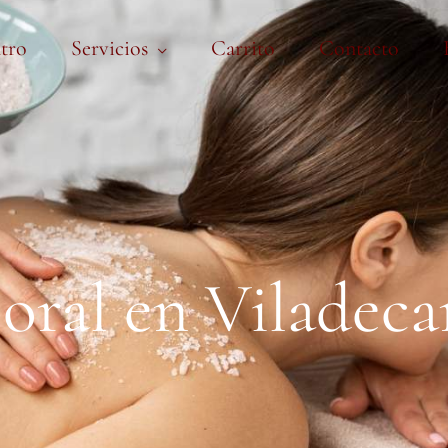
tro
Servicios
Carrito
Contacto
oral en Viladeca