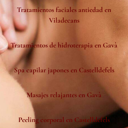
Tratamientos faciales antiedad en
Viladecans
Tratamientos de hidroterapia en Gavà
Spa capilar japones en Castelldefels
Masajes relajantes en Gavà
Peeling corporal en Castelldefels