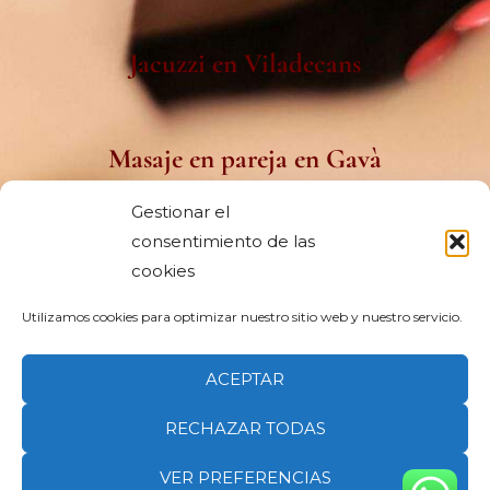
Jacuzzi en Viladecans
Masaje en pareja en Gavà
Gestionar el
consentimiento de las
Spa capilar japonés en Viladecans
cookies
Utilizamos cookies para optimizar nuestro sitio web y nuestro servicio.
Spa cerca de Sitges
ACEPTAR
RECHAZAR TODAS
Copyright © 2026 Clic&Post. Todos los derechos reservados.
Clic&Post Agencia
VER PREFERENCIAS