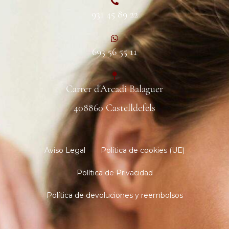
931 45 89 22
693 56 55 11
Carrer d'Arcadi Balaguer
408860 Castelldefels
Aviso Legal
Política de cookies (UE)
Política de Privacidad
Política de devoluciones y reembolsos