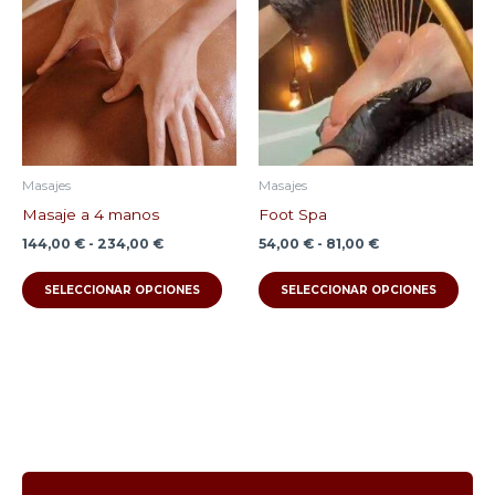
desde
desde
tiene
tien
144,00 €
54,00 €
múltiples
múlti
hasta
hasta
234,00 €
81,00 €
variantes.
varia
Las
Las
opciones
opci
se
se
pueden
pue
Masajes
Masajes
elegir
elegi
Masaje a 4 manos
Foot Spa
en
en
144,00
€
-
234,00
€
54,00
€
-
81,00
€
la
la
SELECCIONAR OPCIONES
SELECCIONAR OPCIONES
página
pági
de
de
producto
prod