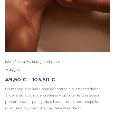
Inicio
/
Masajes
/ Masaje Relajante
Masajes
49,50
€
-
103,50
€
Un masaje diseñado para adaptarse a tus necesidades.
Elige la duración que prefieras y disfruta de una sesión
personalizada que ayuda a liberar tensiones, relajar la
musculatura y desconectar del estrés diario.