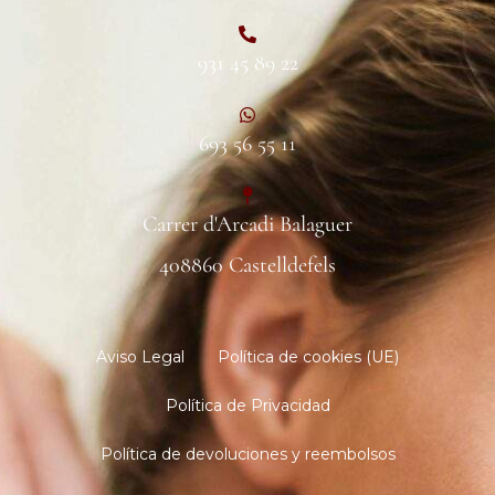
931 45 89 22
693 56 55 11
Carrer d'Arcadi Balaguer
408860 Castelldefels
Aviso Legal
Política de cookies (UE)
Política de Privacidad
Política de devoluciones y reembolsos