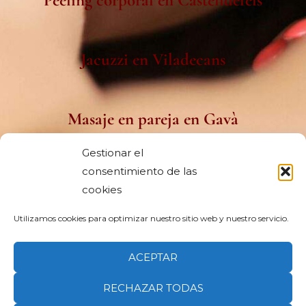
Peeling corporal en Castelldefels
Jacuzzi en Viladecans
Masaje en pareja en Gavà
Gestionar el
consentimiento de las
Spa capilar japonés en Viladecans
cookies
Utilizamos cookies para optimizar nuestro sitio web y nuestro servicio.
Spa cerca de Sitges
ACEPTAR
RECHAZAR TODAS
Copyright © 2026 Clic&Post. Todos los derechos reservados.
Clic&Post Agencia