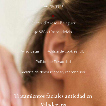
693 56 55 11
Carrer d'Arcadi Balaguer
408860 Castelldefels
Aviso Legal
Política de cookies (UE)
Política de Privacidad
Política de devoluciones y reembolsos
Tratamientos faciales antiedad en
Viladecans