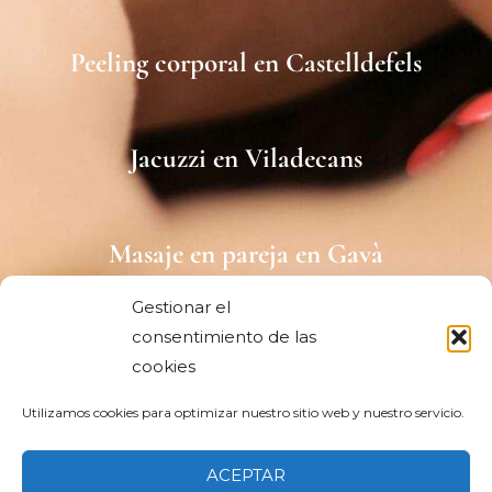
Peeling corporal en Castelldefels
Jacuzzi en Viladecans
Masaje en pareja en Gavà
Gestionar el
consentimiento de las
Spa capilar japonés en Viladecans
cookies
Utilizamos cookies para optimizar nuestro sitio web y nuestro servicio.
Spa cerca de Sitges
ACEPTAR