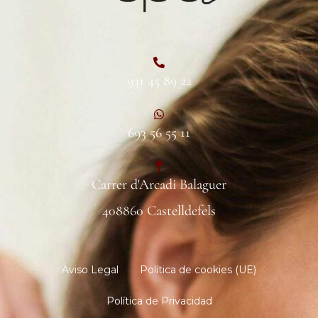
931 45 89 22
693 56 55 11
Carrer d'Arcadi Balaguer
408860 Castelldefels
Aviso Legal
Política de cookies (UE)
Política de Privacidad