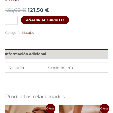
Masajes
135,00
€
121,50
€
AÑADIR AL CARRITO
Categoría:
Masajes
Información adicional
Duración
60 min, 90 min
Productos relacionados
Rango
Rango
Este
Este
¡Oferta!
¡Oferta!
de
de