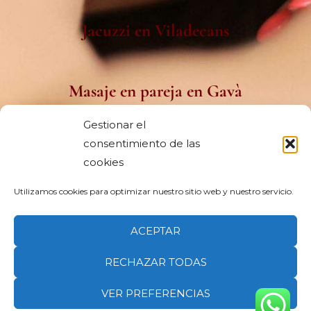
Jacuzzi en Viladecans
Masaje en pareja en Gavà
Gestionar el
consentimiento de las
Spa capilar japonés en Viladecans
cookies
Utilizamos cookies para optimizar nuestro sitio web y nuestro servicio.
Spa cerca de Sitges
ACEPTAR
RECHAZAR TODAS
Copyright © 2026 Clic&Post. Todos los derechos reservados.
Clic&Post Agencia
VER PREFERENCIAS