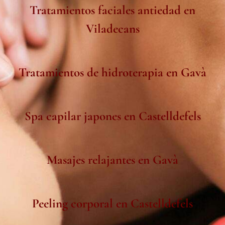
Tratamientos faciales antiedad en
Viladecans
Tratamientos de hidroterapia en Gavà
Spa capilar japones en Castelldefels
Masajes relajantes en Gavà
Peeling corporal en Castelldefels