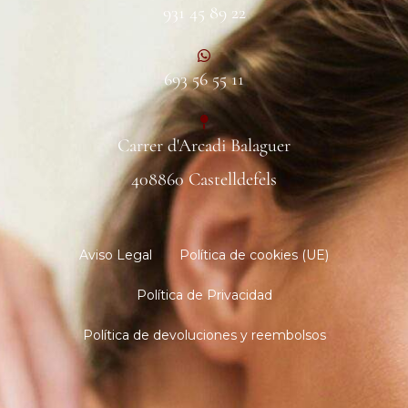
931 45 89 22
693 56 55 11
Carrer d'Arcadi Balaguer
408860 Castelldefels
Aviso Legal
Política de cookies (UE)
Política de Privacidad
Política de devoluciones y reembolsos